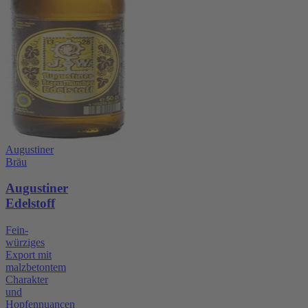
Augustiner
Bräu
Augustiner
Edelstoff
Fein-
würziges
Export mit
malzbetontem
Charakter
und
Hopfennuancen