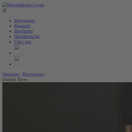
☰
Bierwissen
Magazin
Bierfinder
Händlersuche
Über uns
Startseite
/
Bierwissen
/
Dunkle Biere