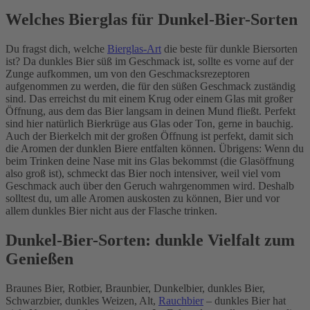
Welches Bierglas für Dunkel-Bier-Sorten
Du fragst dich, welche
Bierglas-Art
die beste für dunkle Biersorten
ist? Da dunkles Bier süß im Geschmack ist, sollte es vorne auf der
Zunge aufkommen, um von den Geschmacksrezeptoren
aufgenommen zu werden, die für den süßen Geschmack zuständig
sind. Das erreichst du mit einem Krug oder einem Glas mit großer
Öffnung, aus dem das Bier langsam in deinen Mund fließt. Perfekt
sind hier natürlich Bierkrüge aus Glas oder Ton, gerne in bauchig.
Auch der Bierkelch mit der großen Öffnung ist perfekt, damit sich
die Aromen der dunklen Biere entfalten können. Übrigens: Wenn du
beim Trinken deine Nase mit ins Glas bekommst (die Glasöffnung
also groß ist), schmeckt das Bier noch intensiver, weil viel vom
Geschmack auch über den Geruch wahrgenommen wird. Deshalb
solltest du, um alle Aromen auskosten zu können, Bier und vor
allem dunkles Bier nicht aus der Flasche trinken.
Dunkel-Bier-Sorten: dunkle Vielfalt zum
Genießen
Braunes Bier, Rotbier, Braunbier, Dunkelbier, dunkles Bier,
Schwarzbier, dunkles Weizen, Alt,
Rauchbier
– dunkles Bier hat