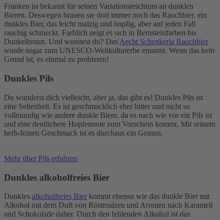
Franken ist bekannt für seinen Variationsreichtum an dunklen
Bieren. Deswegen brauen sie dort immer noch das Rauchbier, ein
dunkles Bier, das leicht malzig und hopfig, aber auf jeden Fall
rauchig schmeckt. Farblich zeigt es sich in Bernsteinfarben bis
Dunkelbraun. Und wusstest du? Das
Aecht Schenkerla Rauchbier
wurde sogar zum UNESCO-Weltkulturerbe ernannt. Wenn das kein
Grund ist, es einmal zu probieren!
Dunkles Pils
Du wunderst dich vielleicht, aber ja, das gibt es! Dunkles Pils ist
eine Seltenheit. Es ist geschmacklich eher bitter und nicht so
vollmundig wie andere dunkle Biere, da es nach wie vor ein Pils ist
und eine deutlichere Hopfennote zum Vorschein kommt. Mit seinem
herb-feinen Geschmack ist es durchaus ein Genuss.
Mehr über Pils erfahren
Dunkles alkoholfreies Bier
Dunkles
alkoholfreies Bier
kommt ebenso wie das dunkle Bier mit
Alkohol mit dem Duft von Röstmalzen und Aromen nach Karamell
und Schokolade daher. Durch den fehlenden Alkohol ist das