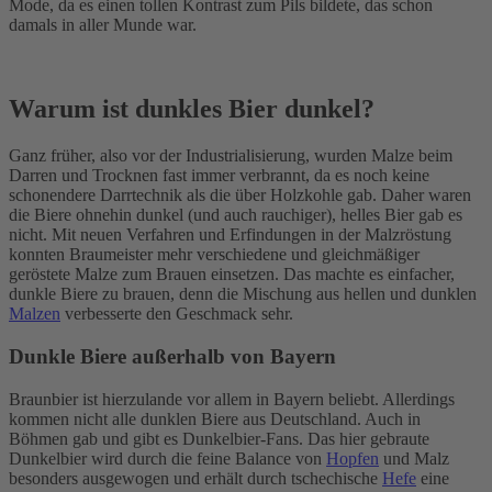
Mode, da es einen tollen Kontrast zum Pils bildete, das schon
damals in aller Munde war.
Warum ist dunkles Bier dunkel?
Ganz früher, also vor der Industrialisierung, wurden Malze beim
Darren und Trocknen fast immer verbrannt, da es noch keine
schonendere Darrtechnik als die über Holzkohle gab. Daher waren
die Biere ohnehin dunkel (und auch rauchiger), helles Bier gab es
nicht. Mit neuen Verfahren und Erfindungen in der Malzröstung
konnten Braumeister mehr verschiedene und gleichmäßiger
geröstete Malze zum Brauen einsetzen. Das machte es einfacher,
dunkle Biere zu brauen, denn die Mischung aus hellen und dunklen
Malzen
verbesserte den Geschmack sehr.
Dunkle Biere außerhalb von Bayern
Braunbier ist hierzulande vor allem in Bayern beliebt. Allerdings
kommen nicht alle dunklen Biere aus Deutschland. Auch in
Böhmen gab und gibt es Dunkelbier-Fans. Das hier gebraute
Dunkelbier wird durch die feine Balance von
Hopfen
und Malz
besonders ausgewogen und erhält durch tschechische
Hefe
eine