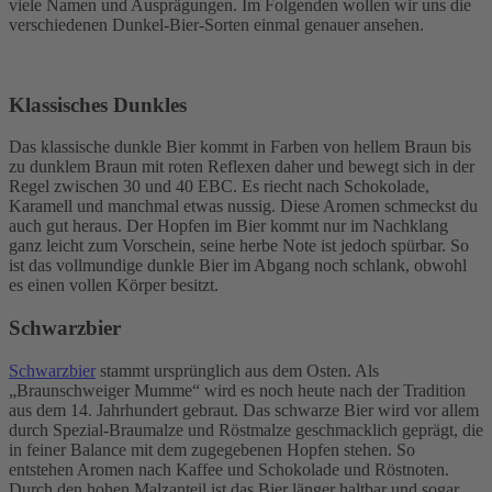
viele Namen und Ausprägungen. Im Folgenden wollen wir uns die
verschiedenen Dunkel-Bier-Sorten einmal genauer ansehen.
Klassisches Dunkles
Das klassische dunkle Bier kommt in Farben von hellem Braun bis
zu dunklem Braun mit roten Reflexen daher und bewegt sich in der
Regel zwischen 30 und 40 EBC. Es riecht nach Schokolade,
Karamell und manchmal etwas nussig. Diese Aromen schmeckst du
auch gut heraus. Der Hopfen im Bier kommt nur im Nachklang
ganz leicht zum Vorschein, seine herbe Note ist jedoch spürbar. So
ist das vollmundige dunkle Bier im Abgang noch schlank, obwohl
es einen vollen Körper besitzt.
Schwarzbier
Schwarzbier
stammt ursprünglich aus dem Osten. Als
„Braunschweiger Mumme“ wird es noch heute nach der Tradition
aus dem 14. Jahrhundert gebraut. Das schwarze Bier wird vor allem
durch Spezial-Braumalze und Röstmalze geschmacklich geprägt, die
in feiner Balance mit dem zugegebenen Hopfen stehen. So
entstehen Aromen nach Kaffee und Schokolade und Röstnoten.
Durch den hohen Malzanteil ist das Bier länger haltbar und sogar