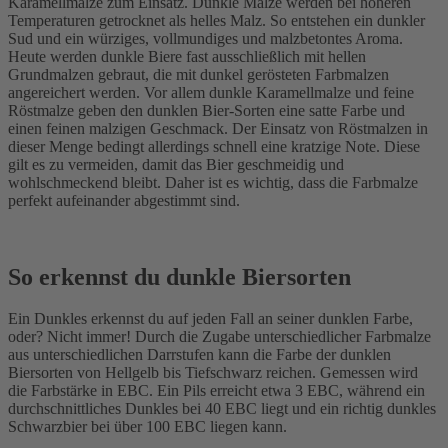
Karamellmalze zum Einsatz. Dunkle Malze werden bei höheren
Temperaturen getrocknet als helles Malz. So entstehen ein dunkler
Sud und ein würziges, vollmundiges und malzbetontes Aroma.
Heute werden dunkle Biere fast ausschließlich mit hellen
Grundmalzen gebraut, die mit dunkel gerösteten Farbmalzen
angereichert werden. Vor allem dunkle Karamellmalze und feine
Röstmalze geben den dunklen Bier-Sorten eine satte Farbe und
einen feinen malzigen Geschmack. Der Einsatz von Röstmalzen in
dieser Menge bedingt allerdings schnell eine kratzige Note. Diese
gilt es zu vermeiden, damit das Bier geschmeidig und
wohlschmeckend bleibt. Daher ist es wichtig, dass die Farbmalze
perfekt aufeinander abgestimmt sind.
So erkennst du dunkle Biersorten
Ein Dunkles erkennst du auf jeden Fall an seiner dunklen Farbe,
oder? Nicht immer! Durch die Zugabe unterschiedlicher Farbmalze
aus unterschiedlichen Darrstufen kann die Farbe der dunklen
Biersorten von Hellgelb bis Tiefschwarz reichen. Gemessen wird
die Farbstärke in EBC. Ein Pils erreicht etwa 3 EBC, während ein
durchschnittliches Dunkles bei 40 EBC liegt und ein richtig dunkles
Schwarzbier bei über 100 EBC liegen kann.