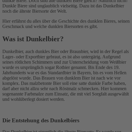
dunkle Biere. Doch sind alle dunklen Biere gleich? Natürlich nicht!
Dunkle Biere sind unglaublich vielseitig. Dazu ist das Dunkelbier
noch die älteste Biersorte der Welt.
Hier erfährst du alles über die Geschichte des dunklen Bieres, seinen
Geschmack und welche dunklen Biersorten es gibt.
Was ist Dunkelbier?
Dunkelbier, auch dunkles Bier oder Braunbier, wird in der Regel als
Lager- oder Exportbier gebraut, es ist also untergärig. Aufgrund
seines rötlichen Schimmers und zur Unterscheidung vom Weißbier
wurde es ursprünglich sogar Rotbier genannt. Bis Ende des 19.
Jahrhunderts war es das Standardbier in Bayern, bis es vom Hellen
abgelöst wurde. Das Brauen von dunklem Bier ist nach wie vor
komplex. Das malzbetonte Bier soll eine satte dunkle Farbe haben,
darf aber nicht allzu sehr nach Röstmalz schmecken. Hier kommen
sogenannte Farbmalze zum Einsatz, die mit viel Sorgfalt ausgewählt
und wohlüberlegt dosiert werden.
Die Entstehung des Dunkelbiers
Das Dunkelbier ist eigentlich die älteste Biersorte. Es wurde vor