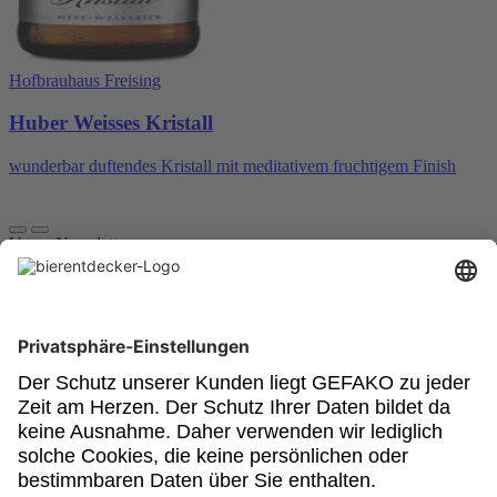
Hofbrauhaus Freising
Huber Weisses Kristall
wunderbar duftendes Kristall mit meditativem fruchtigem Finish
Unser Newsletter
Für Bierkenner, Bierliebhaber, Bierneulinge - kurz, alle
Bierentdecker.
Jetzt anmelden!
Impressum
Datenschutz
Barrierefrei
Nutzungsbedingungen
Cookies
Newsletter
Powered by: