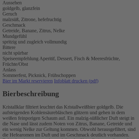
Aussehen
goldgelb, glanzfein
Geruch
malzsüß, Zitrone, hefefruchtig
Geschmack
Getreide, Banane, Zitrus, Nelke
Mundgefühl
spritzig und zugleich vollmundig
Bittere
nicht spürbar
Speiseempfehlung
Aperitif,
Dessert,
Fisch & Meeresfrüchte,
Früchte/Obst
Anlass
Sommerfest,
Picknick,
Frühschoppen
Bier im Markt reservieren
Infoblatt drucken (pdf)
Bierbeschreibung
Kristallklar filtriert leuchtet das Kristallweißbier goldgelb. Die
aufsteigenden Kohlensäurebläschen glitzern und gehen in dem
weißen feinporigen Schaum auf. Ein malzig-süßlicher Duft steigt in
die Nase und lässt zudem Noten von Zitrus, Banane, Getreide und
ein wenig Nelke zur Geltung kommen. Obwohl herausgefiltert, sind
die Hefearomen im Duft und im Geschmack deutlich vorhanden.