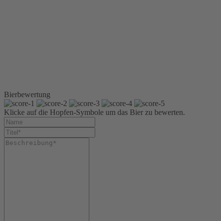
Glasflasche 0,33 l
Longneck
Sixpack 6 x 0,33 l
Longneck
Sixpack 6 x 0,5 l Glas
Kiste 20 x 0,5 l Glas
Kiste 24 x 0,33 l
Longneck
Kiste 4 x 6 x 0,33 l
Longneck
Bierbewertung
Klicke auf die Hopfen-Symbole um das Bier zu bewerten.