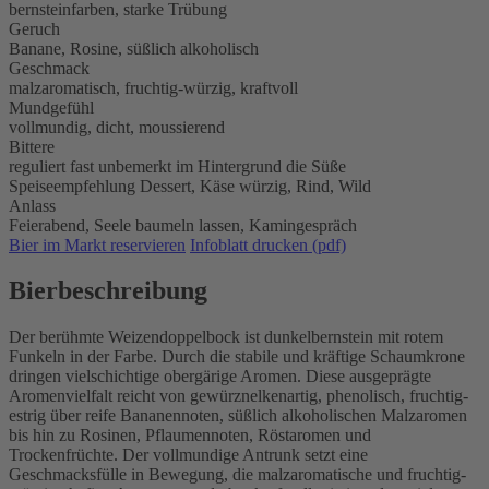
bernsteinfarben, starke Trübung
Geruch
Banane, Rosine, süßlich alkoholisch
Geschmack
malzaromatisch, fruchtig-würzig, kraftvoll
Mundgefühl
vollmundig, dicht, moussierend
Bittere
reguliert fast unbemerkt im Hintergrund die Süße
Speiseempfehlung
Dessert,
Käse würzig,
Rind,
Wild
Anlass
Feierabend,
Seele baumeln lassen,
Kamingespräch
Bier im Markt reservieren
Infoblatt drucken (pdf)
Bierbeschreibung
Der berühmte Weizendoppelbock ist dunkelbernstein mit rotem
Funkeln in der Farbe. Durch die stabile und kräftige Schaumkrone
dringen vielschichtige obergärige Aromen. Diese ausgeprägte
Aromenvielfalt reicht von gewürznelkenartig, phenolisch, fruchtig-
estrig über reife Bananennoten, süßlich alkoholischen Malzaromen
bis hin zu Rosinen, Pflaumennoten, Röstaromen und
Trockenfrüchte. Der vollmundige Antrunk setzt eine
Geschmacksfülle in Bewegung, die malzaromatische und fruchtig-