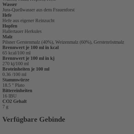
Wasser
Jura-Quellwasser aus dem Frauenforst
Hefe
Hefe aus eigener Reinzucht
Hopfen
Hallertauer Herkules
Malz
Pilsner Gerstenmalz (40%), Weizenmalz (60%), Gerstenröstmalz
Brennwert je 100 ml in kcal
65 kcal/100 ml
Brennwert je 100 ml in kj
270 kj/100 ml
Broteinheiten je 100 ml
0.36 /100 ml
Stammwürze
18.5 ° Plato
Bittereinheiten
16 IBU
CO2 Gehalt
7 g
Verfügbare Gebinde
Glasflasche 0,5 l