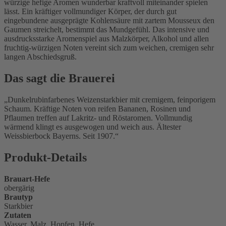
würzige hefige Aromen wunderbar kraftvoll miteinander spielen
lässt. Ein kräftiger vollmundiger Körper, der durch gut
eingebundene ausgeprägte Kohlensäure mit zartem Mousseux den
Gaumen streichelt, bestimmt das Mundgefühl. Das intensive und
ausdrucksstarke Aromenspiel aus Malzkörper, Alkohol und allen
fruchtig-würzigen Noten vereint sich zum weichen, cremigen sehr
langen Abschiedsgruß.
Das sagt die Brauerei
Dunkelrubinfarbenes Weizenstarkbier mit cremigem, feinporigem
Schaum. Kräftige Noten von reifen Bananen, Rosinen und
Pflaumen treffen auf Lakritz- und Röstaromen. Vollmundig
wärmend klingt es ausgewogen und weich aus. Ältester
Weissbierbock Bayerns. Seit 1907.
Produkt-Details
Brauart-Hefe
obergärig
Brautyp
Starkbier
Zutaten
Wasser, Malz, Hopfen, Hefe