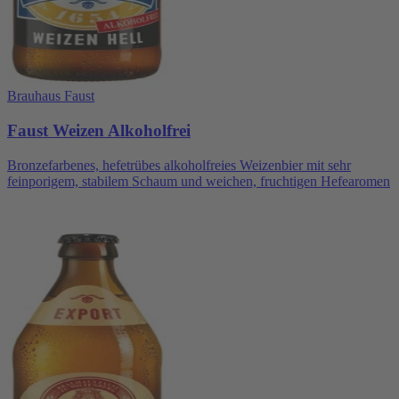
Brauhaus Faust
Faust Weizen Alkoholfrei
Bronzefarbenes, hefetrübes alkoholfreies Weizenbier mit sehr
feinporigem, stabilem Schaum und weichen, fruchtigen Hefearomen