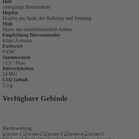
Hefe
untergärige Betriebshefe
Hopfen
Hopfen aus Spalt, der Hallertau und Tettnang
Malz
Malze aus unterfränkischem Anbau
Empfehlung Biersommelier
Klaus Artmann
Farbwert
9 EBC
Stammwürze
13.5 ° Plato
Bittereinheiten
24 IBU
CO2 Gehalt
5.3 g
Verfügbare Gebinde
Glasflasche 0,5 l Euro
Magnumflasche 3,0 l
Kiste 20 x 0,5 l Euro
Bierbewertung