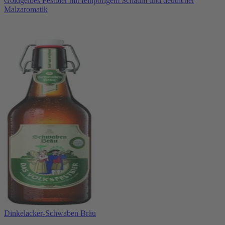
Goldgelbes Festbier mit feinporigem Schaum und deutlicher
Malzaromatik
Dinkelacker-Schwaben Bräu