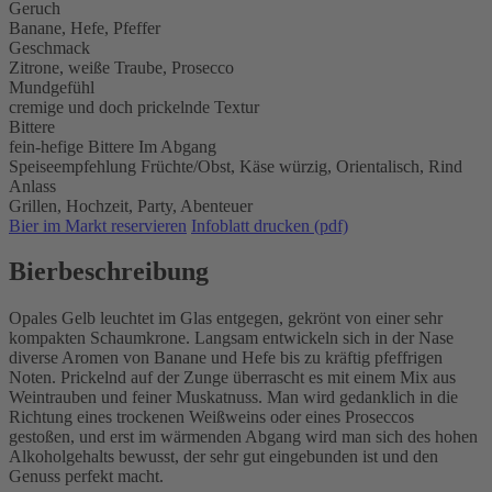
Geruch
Banane, Hefe, Pfeffer
Geschmack
Zitrone, weiße Traube, Prosecco
Mundgefühl
cremige und doch prickelnde Textur
Bittere
fein-hefige Bittere Im Abgang
Speiseempfehlung
Früchte/Obst,
Käse würzig,
Orientalisch,
Rind
Anlass
Grillen,
Hochzeit,
Party,
Abenteuer
Bier im Markt reservieren
Infoblatt drucken (pdf)
Bierbeschreibung
Opales Gelb leuchtet im Glas entgegen, gekrönt von einer sehr
kompakten Schaumkrone. Langsam entwickeln sich in der Nase
diverse Aromen von Banane und Hefe bis zu kräftig pfeffrigen
Noten. Prickelnd auf der Zunge überrascht es mit einem Mix aus
Weintrauben und feiner Muskatnuss. Man wird gedanklich in die
Richtung eines trockenen Weißweins oder eines Proseccos
gestoßen, und erst im wärmenden Abgang wird man sich des hohen
Alkoholgehalts bewusst, der sehr gut eingebunden ist und den
Genuss perfekt macht.