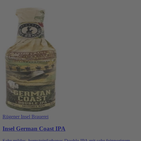
Rügener Insel Brauerei
Insel German Coast IPA
Sehr mildes, bernsteinfarbenes Double IPA mit sehr feinporigem