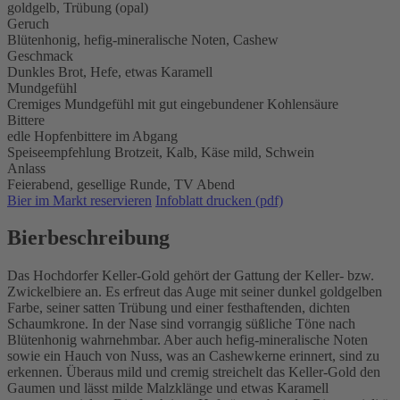
goldgelb, Trübung (opal)
Geruch
Blütenhonig, hefig-mineralische Noten, Cashew
Geschmack
Dunkles Brot, Hefe, etwas Karamell
Mundgefühl
Cremiges Mundgefühl mit gut eingebundener Kohlensäure
Bittere
edle Hopfenbittere im Abgang
Speiseempfehlung
Brotzeit,
Kalb,
Käse mild,
Schwein
Anlass
Feierabend,
gesellige Runde,
TV Abend
Bier im Markt reservieren
Infoblatt drucken (pdf)
Bierbeschreibung
Das Hochdorfer Keller-Gold gehört der Gattung der Keller- bzw.
Zwickelbiere an. Es erfreut das Auge mit seiner dunkel goldgelben
Farbe, seiner satten Trübung und einer festhaftenden, dichten
Schaumkrone. In der Nase sind vorrangig süßliche Töne nach
Blütenhonig wahrnehmbar. Aber auch hefig-mineralische Noten
sowie ein Hauch von Nuss, was an Cashewkerne erinnert, sind zu
erkennen. Überaus mild und cremig streichelt das Keller-Gold den
Gaumen und lässt milde Malzklänge und etwas Karamell