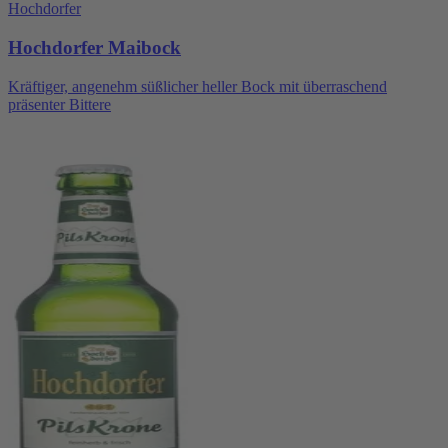
Hochdorfer
Hochdorfer Maibock
Kräftiger, angenehm süßlicher heller Bock mit überraschend
präsenter Bittere