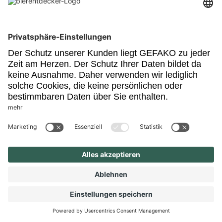
Goldgelbes, opaques Kellerbier mit feinen Apfelnoten und milden
Karamell- und Honigaromen
Brauerei Härle