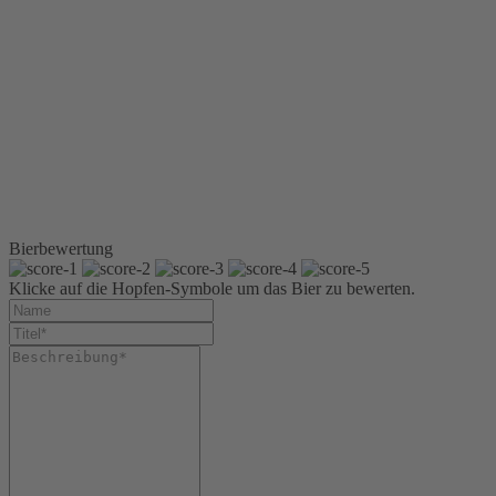
Glasflasche 0,5 l
Glasflasche 0,33 l
Brauerflasche
Sixpack 6 x 0,5 l Glas
Kiste 20 x 0,33 l Glas
Brauerflasche
Kiste 20 x 0,5 l Glas
Kiste 5 x 4 x 0,33 l
Glas Brauerflasche
Kiste 3 x 6 x 0,5 l
Glas
Bierbewertung
Klicke auf die Hopfen-Symbole um das Bier zu bewerten.