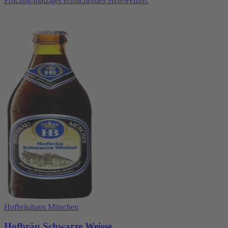
Fruchtig-malziges erfrischendes Hefeweizen.
Hofbräuhaus München
Hofbräu Schwarze Weisse