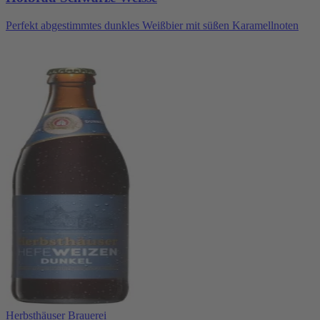
Perfekt abgestimmtes dunkles Weißbier mit süßen Karamellnoten
Herbsthäuser Brauerei